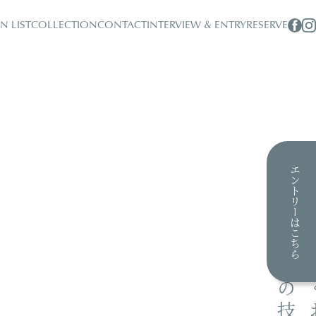
N LIST
COLLECTION
CONTACT
INTERVIEW & ENTRY
RESERVE
エントリーはこちら