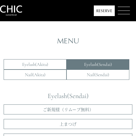
RESERVE
MENU
MENU
Eyelash(Akita)
Eyelash(Sendai)
ABOUT
Nail(Akita)
Nail(Sendai)
INFORMATION
Eyelash(Sendai)
SALON LIST
ご新規様（リムーブ無料）
COLLECTION
上まつげ
CONTACT